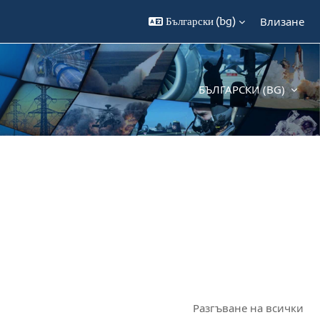
Български ‎(bg)‎
Влизане
БЪЛГАРСКИ ‎(BG)‎
Разгъване на всички