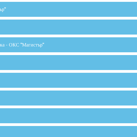
ър"
ка - ОКС "Магистър"