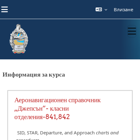
Прескочи на основното съдържание
Влизане
Информация за курса
Аеронавигационен справочник
„Джепсън”- класни
отделения-841,842
SID, STAR, Departure, and Approach
charts and