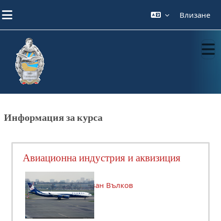
Прескочи на основното съдържание
Влизане
Информация за курса
Авиационна индустрия и аквизиция
Преподавател:
Иван Вълков