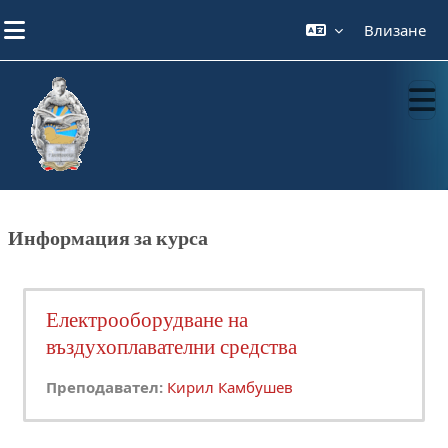
Прескочи на основното съдържание
Влизане
Информация за курса
Електрооборудване на
въздухоплавателни средства
Преподавател:
Кирил Камбушев