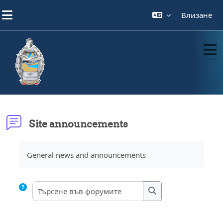
Прескочи на основното съдържание
Влизане
Site announcements
Изисквания за завършване
General news and announcements
Търсене във форум
ТЪРСЕНЕ ВЪВ ФОР